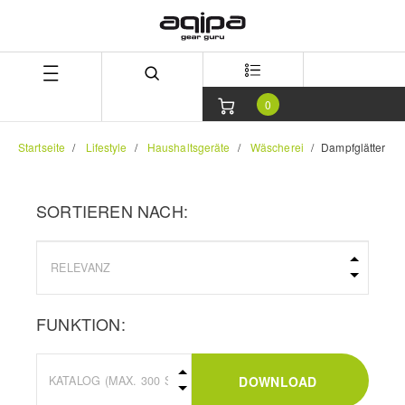
Zum
Zum
Inhalt
Navigationsmenü
springen
springen
0
Startseite
Lifestyle
Haushaltsgeräte
Wäscherei
Dampfglätter
SORTIEREN NACH:
FUNKTION:
DOWNLOAD