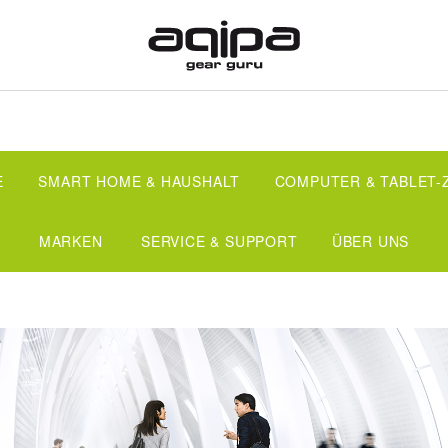
E
SMART HOME & HAUSHALT
COMPUTER & TABLET
MARKEN
SERVICE & SUPPORT
ÜBER UNS