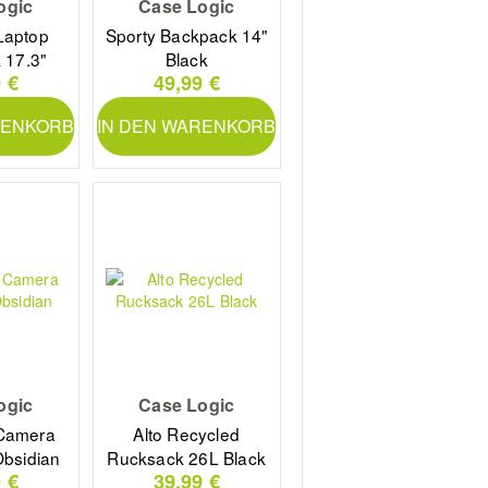
ogic
Case Logic
 Laptop
Sporty Backpack 14"
 17.3"
Black
 €
49,99 €
GHT
RENKORB
IN DEN WARENKORB
ogic
Case Logic
 Camera
Alto Recycled
bsidian
Rucksack 26L Black
 €
39,99 €