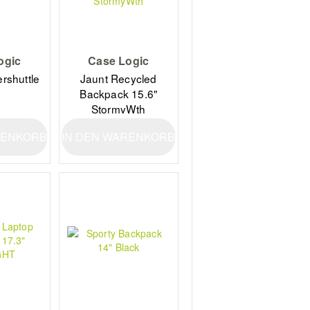
ogic
Case Logic
rshuttle
Jaunt Recycled
s
Backpack 15.6"
StormyWth
RENKORB
IN DEN WARENKORB