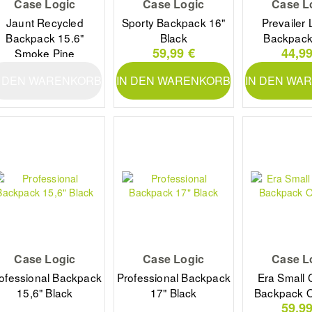
Case Logic
Case Logic
Case L
Jaunt Recycled
Sporty Backpack 16"
Prevailer
Backpack 15.6"
Black
Backpack
59,99 €
44,99
Smoke Pine
MIDNI
N DEN WARENKORB
IN DEN WARENKORB
IN DEN WA
Case Logic
Case Logic
Case L
ofessional Backpack
Professional Backpack
Era Small
15,6" Black
17" Black
Backpack O
59,99