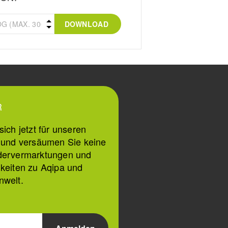
DOWNLOAD
R
ich jetzt für unseren
n und versäumen Sie keine
dervermarktungen und
keiten zu Aqipa und
nwelt.