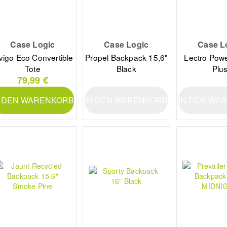
Case Logic
Case Logic
Case L
vigo Eco Convertible
Propel Backpack 15,6"
Lectro Powe
Tote
Black
Plu
79,99 €
N DEN WARENKORB
IN DEN WARENKORB
IN DEN WA