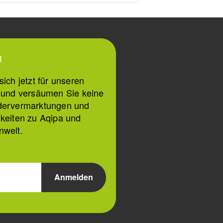
R
ich jetzt für unseren
n und versäumen Sie keine
dervermarktungen und
keiten zu Aqipa und
nwelt.