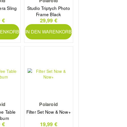
oid
Polaroid
ra Sling
Studio Triptych Photo
g
Frame Black
 €
29,99 €
RENKORB
IN DEN WARENKORB
oid
Polaroid
ee Table
Filter Set Now & Now+
lbum
 €
19,99 €