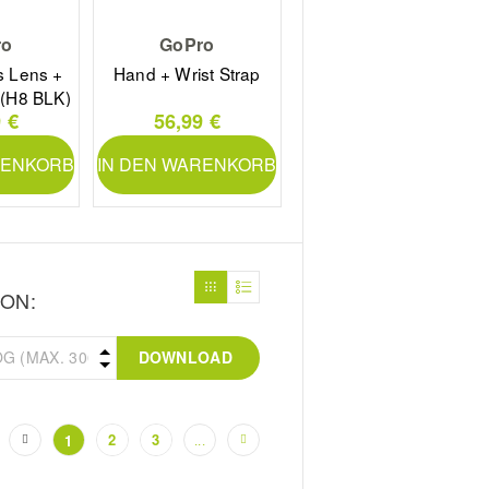
ro
GoPro
s Lens +
Hand + Wrist Strap
 (H8 BLK)
 €
56,99 €
RENKORB
IN DEN WARENKORB
ON:
DOWNLOAD
2
3
1
...
(current)