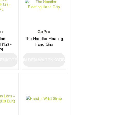
ro
GoPro
Mod
The Handler Floating
H12) -
Hand Grip
PL
RENKORB
IN DEN WARENKORB