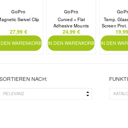
GoPro
GoPro
GoP
agnetic Swivel Clip
Curved + Flat
Temp. Glas
Adhesive Mounts
Screen Prot.
27,99 €
24,99 €
19,99
N DEN WARENKORB
IN DEN WARENKORB
IN DEN WA
SORTIEREN NACH:
FUNKTI