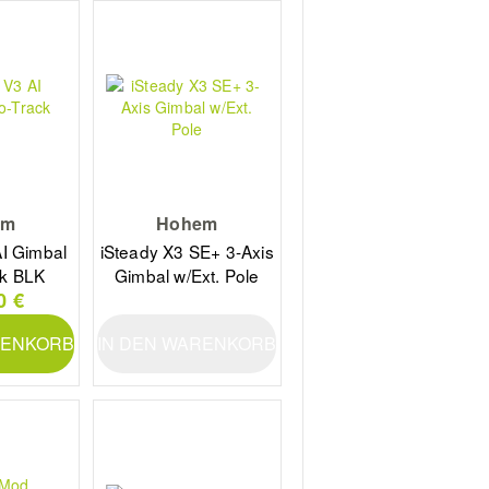
em
Hohem
AI Gimbal
iSteady X3 SE+ 3-Axis
ck BLK
Gimbal w/Ext. Pole
0 €
RENKORB
IN DEN WARENKORB