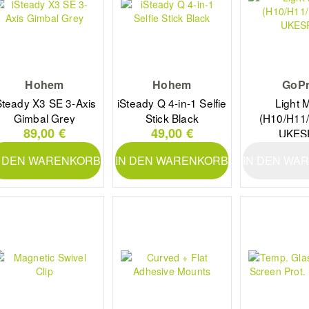
Hohem
Hohem
GoP
Steady X3 SE 3-Axis
iSteady Q 4-in-1 Selfie
Light 
Gimbal Grey
Stick Black
(H10/H11/
89,00 €
49,00 €
UKES
N DEN WARENKORB
IN DEN WARENKORB
IN DEN WA