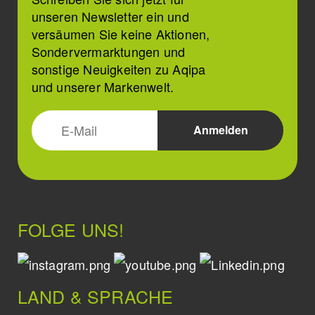
unseren Newsletter ein und
versäumen Sie keine Aktionen,
Sondervermarktungen und
sonstige Neuigkeiten zu Aqipa
und unserer Markenwelt.
FOLGE UNS!
LAND & SPRACHE